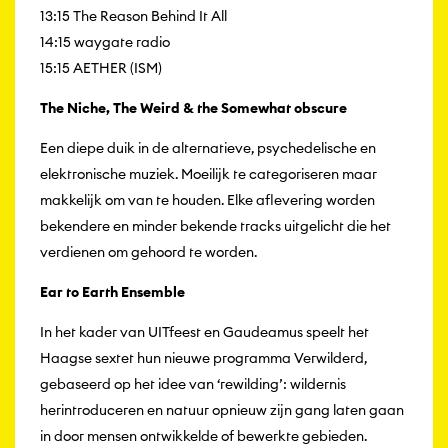
13:15 The Reason Behind It All
14:15 waygate radio
15:15 AETHER (ISM)
The Niche, The Weird & the Somewhat obscure
Een diepe duik in de alternatieve, psychedelische en
elektronische muziek. Moeilijk te categoriseren maar
makkelijk om van te houden. Elke aflevering worden
bekendere en minder bekende tracks uitgelicht die het
verdienen om gehoord te worden.
Ear to Earth Ensemble
In het kader van UITfeest en Gaudeamus speelt het
Haagse sextet hun nieuwe programma Verwilderd,
gebaseerd op het idee van ‘rewilding’: wildernis
herintroduceren en natuur opnieuw zijn gang laten gaan
in door mensen ontwikkelde of bewerkte gebieden.