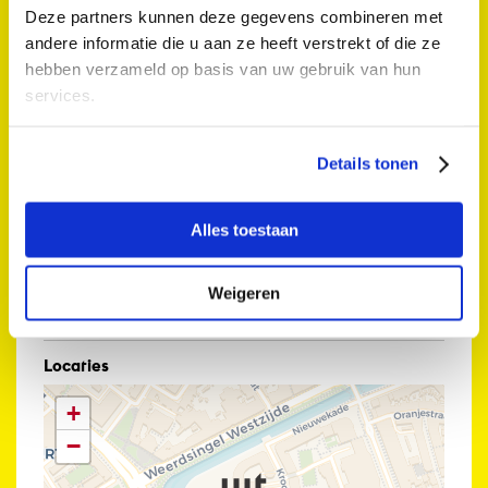
Paardenveld 5, 3511 RD Utrecht
Deze partners kunnen deze gegevens combineren met
Za 13 sep. 2025 12:00 - 17:00
andere informatie die u aan ze heeft verstrekt of die ze
hebben verzameld op basis van uw gebruik van hun
Foto's: 36framez
services.
Zie ook
Details tonen
Website
Alles toestaan
Organisatie
Stranded FM
Weigeren
Toegankelijkheid
Locaties
+
−