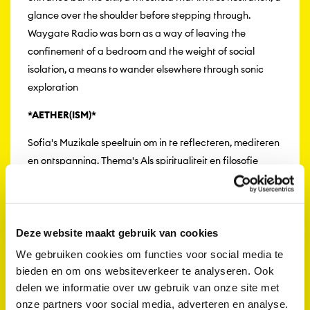
glance over the shoulder before stepping through.
Waygate Radio was born as a way of leaving the
confinement of a bedroom and the weight of social
isolation, a means to wander elsewhere through sonic
exploration
*AETHER(ISM)*
Sofia's Muzikale speeltuin om in te reflecteren, mediteren
en ontspanning. Thema's Als spiritualiteit en filosofie
komen samen met dromerige klanken om een immersieve
en meeslepende show vorm te geven.
Muziek
Interactief
Deze website maakt gebruik van cookies
We gebruiken cookies om functies voor social media te
bieden en om ons websiteverkeer te analyseren. Ook
delen we informatie over uw gebruik van onze site met
Voorstellingen
onze partners voor social media, adverteren en analyse.
Stranded FM