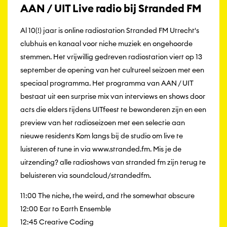
AAN / UIT Live radio bij Stranded FM
Al 10(!) jaar is online radiostation Stranded FM Utrecht's
clubhuis en kanaal voor niche muziek en ongehoorde
stemmen. Het vrijwillig gedreven radiostation viert op 13
september de opening van het cultureel seizoen met een
speciaal programma. Het programma van AAN / UIT
bestaat uit een surprise mix van interviews en shows door
acts die elders tijdens UITfeest te bewonderen zijn en een
preview van het radioseizoen met een selectie aan
nieuwe residents Kom langs bij de studio om live te
luisteren of tune in via www.stranded.fm. Mis je de
uitzending? alle radioshows van stranded fm zijn terug te
beluisteren via soundcloud/strandedfm.
11:00 The niche, the weird, and the somewhat obscure
12:00 Ear to Earth Ensemble
12:45 Creative Coding