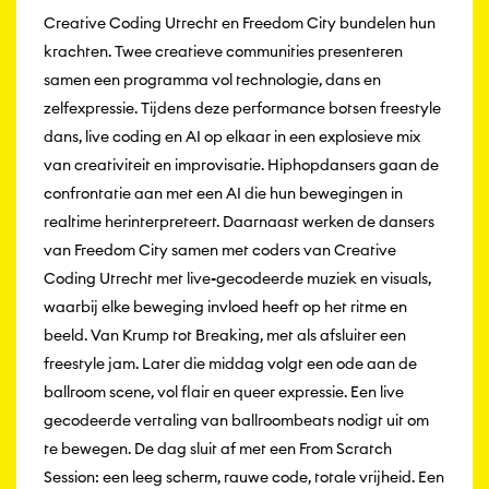
Creative Coding Utrecht en Freedom City bundelen hun
krachten. Twee creatieve communities presenteren
samen een programma vol technologie, dans en
zelfexpressie. Tijdens deze performance botsen freestyle
dans, live coding en AI op elkaar in een explosieve mix
van creativiteit en improvisatie. Hiphopdansers gaan de
confrontatie aan met een AI die hun bewegingen in
realtime herinterpreteert. Daarnaast werken de dansers
van Freedom City samen met coders van Creative
Coding Utrecht met live-gecodeerde muziek en visuals,
waarbij elke beweging invloed heeft op het ritme en
beeld. Van Krump tot Breaking, met als afsluiter een
freestyle jam. Later die middag volgt een ode aan de
ballroom scene, vol flair en queer expressie. Een live
gecodeerde vertaling van ballroombeats nodigt uit om
te bewegen. De dag sluit af met een From Scratch
Session: een leeg scherm, rauwe code, totale vrijheid. Een