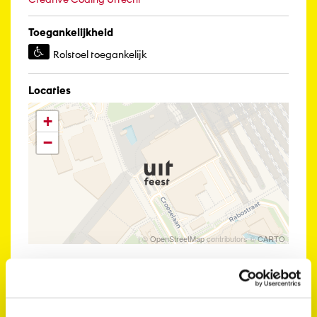
Toegankelijkheid
Rolstoel toegankelijk
Locaties
+
−
| ©
OpenStreetMap
contributors ©
CARTO
Bekijk ook eens