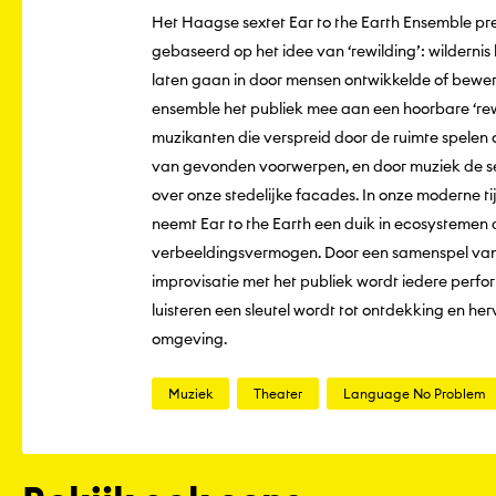
Het Haagse sextet Ear to the Earth Ensemble p
gebaseerd op het idee van ‘rewilding’: wilderni
laten gaan in door mensen ontwikkelde of bewe
ensemble het publiek mee aan een hoorbare ‘rew
muzikanten die verspreid door de ruimte spel
van gevonden voorwerpen, en door muziek de se
over onze stedelijke facades. In onze moderne t
neemt Ear to the Earth een duik in ecosystemen d
verbeeldingsvermogen. Door een samenspel van te
improvisatie met het publiek wordt iedere perf
luisteren een sleutel wordt tot ontdekking en her
omgeving.
Muziek
Theater
Language No Problem