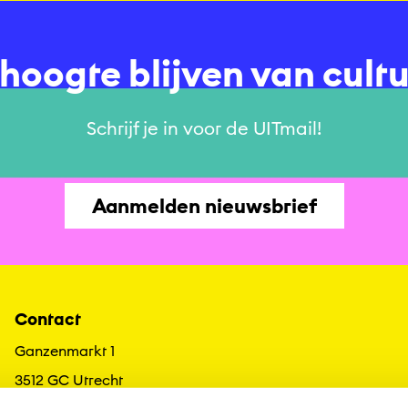
e hoogte blijven van cult
Schrijf je in voor de UITmail!
Aanmelden nieuwsbrief
Contact
Ganzenmarkt 1
3512 GC Utrecht