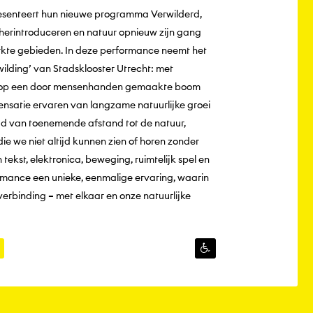
resenteert hun nieuwe programma Verwilderd,
s herintroduceren en natuur opnieuw zijn gang
rkte gebieden. In deze performance neemt het
ilding’ van Stadsklooster Utrecht: met
en op een door mensenhanden gemaakte boom
nsatie ervaren van langzame natuurlijke groei
ijd van toenemende afstand tot de natuur,
ie we niet altijd kunnen zien of horen zonder
kst, elektronica, beweging, ruimtelijk spel en
ormance een unieke, eenmalige ervaring, waarin
verbinding – met elkaar en onze natuurlijke