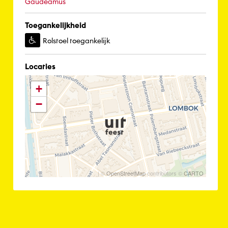
Gaudeamus
Toegankelijkheid
Rolstoel toegankelijk
Locaties
+
−
| ©
OpenStreetMap
contributors ©
CARTO