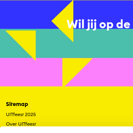
Wil jij op d
Sitemap
UITfeest 2025
Over UITfeest