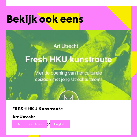
Bekijk ook eens
FRESH HKU Kunstroute
Art Utrecht
Za 07 sep. 2024 11:00 - 18:00
Beeldende Kunst
English