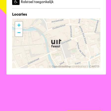
Rolstoel toegankelijk
Locaties
+
−
| ©
OpenStreetMap
contributors ©
CARTO