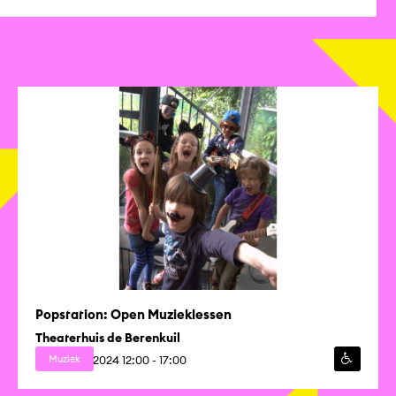
Popstation: Open Muzieklessen
Theaterhuis de Berenkuil
Za 07 sep. 2024 12:00 - 17:00
Muziek