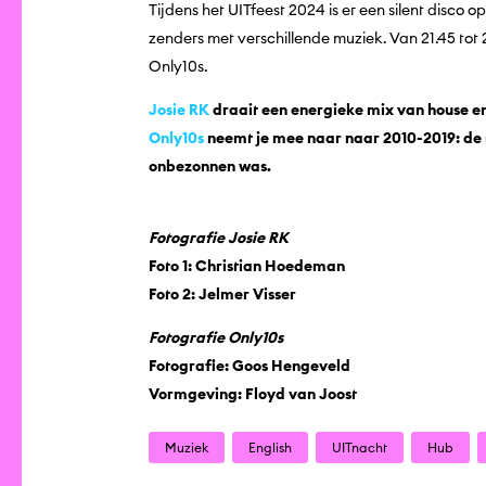
Tijdens het UITfeest 2024 is er een silent disco op
zenders met verschillende muziek. Van 21.45 tot 
Only10s.
Josie RK
draait een energieke mix van house en 
Only10s
neemt je mee naar naar 2010-2019: de ti
onbezonnen was.
Fotografie Josie RK
Foto 1: Christian Hoedeman
Foto 2: Jelmer Visser
Fotografie Only10s
Fotografie: Goos Hengeveld
Vormgeving: Floyd van Joost
Muziek
English
UITnacht
Hub