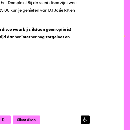
 het Domplein! Bij de silent disco zijn twee
23.00 kun je genieten van DJ Josie RK en
disco waarbij stilstaan geen optie is!
jd dat het internet nog zorgeloos en
DJ
Silent disco