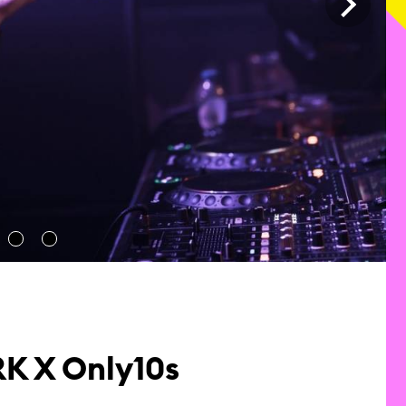
3
4
 RK X Only10s