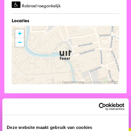
Rolstoel toegankelijk
Locaties
+
−
| ©
OpenStreetMap
contributors ©
CARTO
Bekijk ook eens
Deze website maakt gebruik van cookies