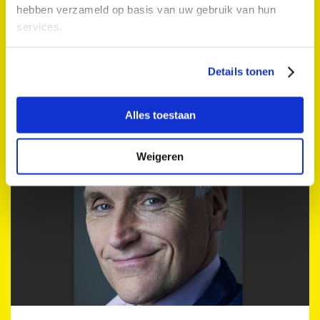
hebben verzameld op basis van uw gebruik van hun
services.
Borduurclub de Doorbloeiers
Bibliotheek Neude
Zo 10 sep. 2023 14:00 - 16:00
Details tonen
Overig
Zondag 10 september
Alles toestaan
Weigeren