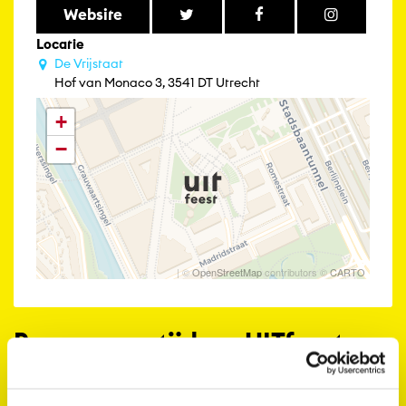
Website
Locatie
De Vrijstaat
Hof van Monaco 3, 3541 DT Utrecht
+
−
| ©
OpenStreetMap
contributors ©
CARTO
Programma tijdens UITfeest
2025