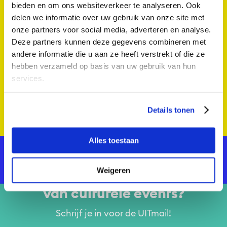
−
bieden en om ons websiteverkeer te analyseren. Ook
delen we informatie over uw gebruik van onze site met
onze partners voor social media, adverteren en analyse.
Deze partners kunnen deze gegevens combineren met
andere informatie die u aan ze heeft verstrekt of die ze
hebben verzameld op basis van uw gebruik van hun
| ©
OpenStreetMap
contributors ©
CARTO
services.
Programma tijdens
Details tonen
Alles toestaan
Wil jij op de hoogte blijven
Weigeren
van culturele events?
Schrijf je in voor de UITmail!