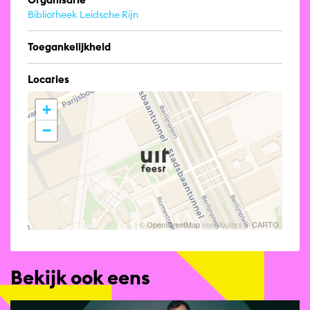
Bibliotheek Leidsche Rijn
Toegankelijkheid
Locaties
+
−
| ©
OpenStreetMap
contributors ©
CARTO
Bekijk ook eens