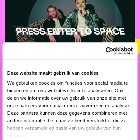
Deze website maakt gebruik van cookies
Press Enter to Space
We gebruiken cookies om functies voor social media te
Berlijnplein
bieden en om ons websiteverkeer te analyseren. Ook
Za 07 sep. 2024 17:00 - 18:00
delen we informatie over uw gebruik van onze site met
onze partners voor social media, adverteren en analyse.
Muziek
Deze partners kunnen deze gegevens combineren met
andere informatie die u aan ze heeft verstrekt of die ze
hebben verzameld op basis van uw gebruik van hun
services.