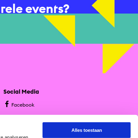
urele events?
Social Media
Facebook
Instagram
Alles toestaan
te analyseren.