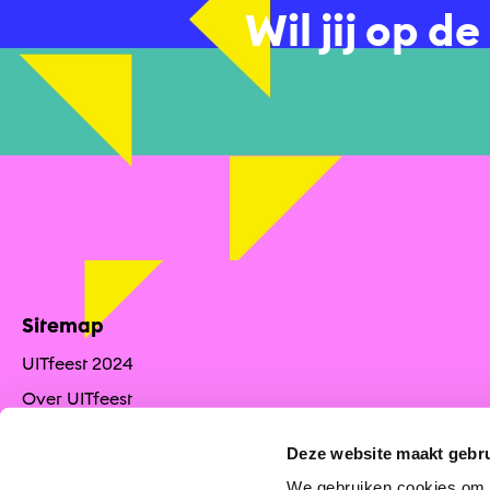
Wil jij op d
Sitemap
UITfeest 2024
Over UITfeest
UITfeest 2024
Deze website maakt gebru
UITfeest 2025
We gebruiken cookies om f