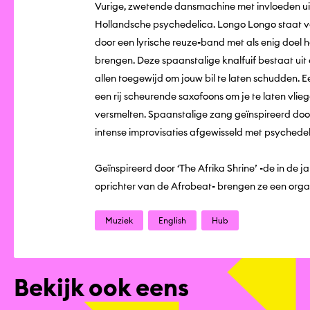
Vurige, zwetende dansmachine met invloeden ui
Hollandsche psychedelica. Longo Longo staa
door een lyrische reuze-band met als enig doel h
brengen. Deze spaanstalige knalfuif bestaat uit
allen toegewijd om jouw bil te laten schudden. E
een rij scheurende saxofoons om je te laten vlie
versmelten. Spaanstalige zang geïnspireerd do
intense improvisaties afgewisseld met psychedeli
Geïnspireerd door ‘The Afrika Shrine’ -de in de 
oprichter van de Afrobeat- brengen ze een orgas
Muziek
English
Hub
Bekijk ook eens