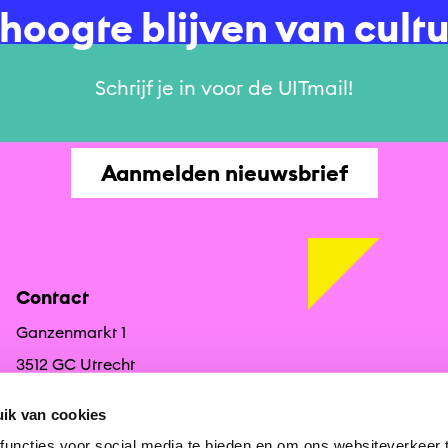
e hoogte blijven van cult
Schrijf je in voor de UITmail!
Aanmelden nieuwsbrief
Contact
Ganzenmarkt 1
3512 GC Utrecht
030 2323080
ik van cookies
redactie@uitagendautrecht.nl
uncties voor social media te bieden en om ons websiteverkeer 