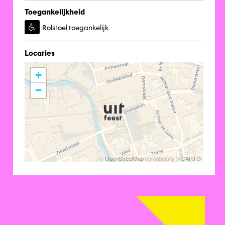
Toegankelijkheid
Rolstoel toegankelijk
Locaties
+
−
| ©
OpenStreetMap
contributors ©
CARTO