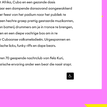
t Afrika, Cuba en een gezonde dosis
t voor een dampende dansavond aangewakkerd
et feest van het podium naar het publiek te
 een hechte groep prettig gestoorde muzikanten,
en batterij drummers om je in trance te brengen,
gen en een diepe vochtige bas om in te
or Cubaanse volksmelodieën. Uitgesponnen en
sche licks, funky riffs en dope beats.
jaren 70 geopende nachtclub van Fela Kuti,
tische ervaring onder een beat die nooit stopt.