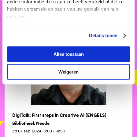
andere informatie die u aan ze heeft verstrekt of die ze
Za 07 sep. 2024 17:00 - 17:30
hebben verzameld op basis van uw gebruik van hun
services.
Muziek
Cabaret
Details tonen
Alles toestaan
Weigeren
DigiTalk: First steps in Creative AI (ENGELS)
Bibliotheek Neude
Za 07 sep. 2024 13:00 - 14:30