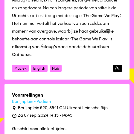
Áslaug (Utrecht, 1993) is zangeres, songwriter, producer
en zangdocent. Na een langere periode van stilte is de
Utrechtse artiest terug met de single ‘The Game We Play’.
Het nummer vertelt het verhaal van een zeldzaam
moment van overgave, waarbij ze haar gebruikelijke
behoefte aan controle loslaat. ‘The Game We Play’ is
afkomstig van Áslaug’s aanstaande debuutalbum
Catharsis.
Muziek
English
Hub
Voorstellingen
Berlijnplein - Podium
Berlijnplein 520, 3541 CN Utrecht Leidsche Rijn
Za 07 sep. 2024 14:15 - 14:45
Geschikt voor alle leeftijden.