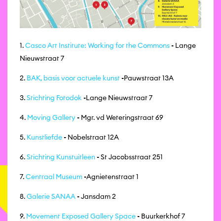
1.
Casco Art Institute: Working for the Commons
- Lange
Nieuwstraat 7
2.
BAK, basis voor actuele kunst
-Pauwstraat 13A
3.
Stichting Fotodok
-Lange Nieuwstraat 7
4.
Moving Gallery
- Mgr. vd Weteringstraat 69
5.
Kunstliefde
- Nobelstraat 12A
6.
Stichting Kunstuitleen
- St Jacobsstraat 251
7.
Centraal Museum
-Agnietenstraat 1
8.
Galerie SANAA
- Jansdam 2
9.
Movement Exposed Gallery Space
- Buurkerkhof 7