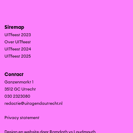
Sitemap
UITfeest 2023
Over UITfeest
UITfeest 2024
UITfeest 2025
Contact
Ganzenmarkt 1
3512 GC Utrecht
030 2323080
redactie@uitagendautrecht.nl
Privacy statement
Design en website door Ramdath
vs
Loudmouth