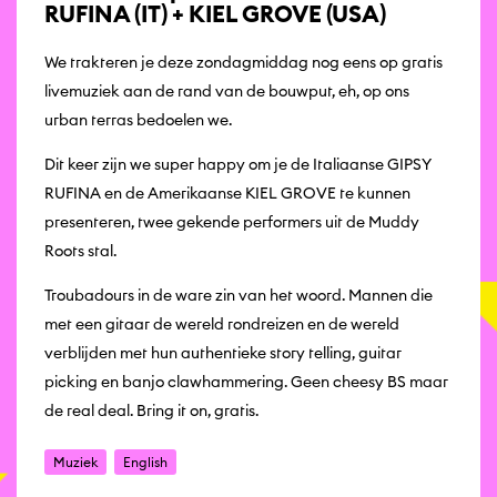
RUFINA (IT) + KIEL GROVE (USA)
We trakteren je deze zondagmiddag nog eens op gratis
livemuziek aan de rand van de bouwput, eh, op ons
urban terras bedoelen we.
Dit keer zijn we super happy om je de Italiaanse GIPSY
RUFINA en de Amerikaanse KIEL GROVE te kunnen
presenteren, twee gekende performers uit de Muddy
Roots stal.
Troubadours in de ware zin van het woord. Mannen die
met een gitaar de wereld rondreizen en de wereld
verblijden met hun authentieke story telling, guitar
picking en banjo clawhammering. Geen cheesy BS maar
de real deal. Bring it on, gratis.
Muziek
English